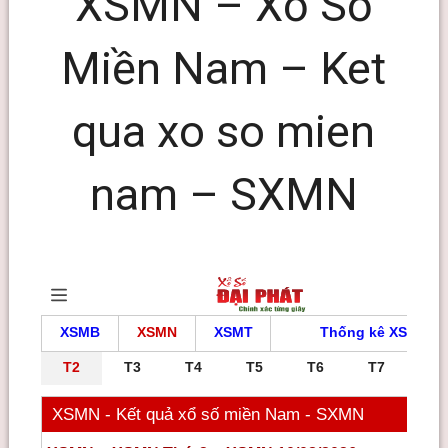
XSMN – Xổ Số
Miền Nam – Ket
qua xo so mien
nam – SXMN