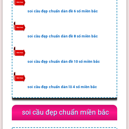
soi cầu đẹp chuẩn dàn đề 6 số miền bắc
soi cầu đẹp chuẩn dàn đề 8 số miền bắc
soi cầu đẹp chuẩn dàn đề 10 số miền bắc
soi cầu đẹp chuẩn dàn lô 4 số miền bắc
soi cầu đẹp chuẩn miền bắc