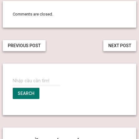
Comments are closed.
PREVIOUS POST
NEXT POST
SEARCH