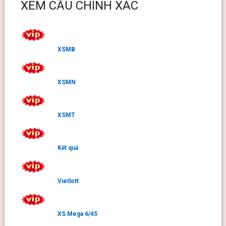
XEM CẦU CHÍNH XÁC
XSMB
XSMN
XSMT
Kết quả
Vietlott
XS Mega 6/45