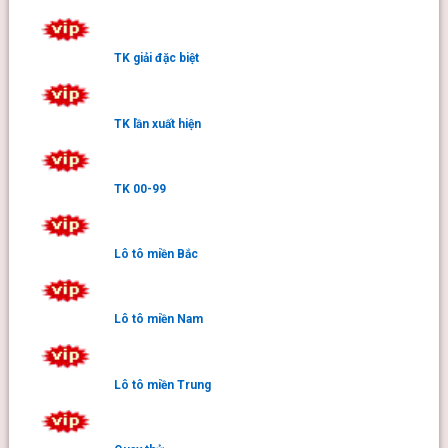
TK giải đặc biệt
TK lần xuất hiện
TK 00-99
Lô tô miền Bắc
Lô tô miền Nam
Lô tô miền Trung