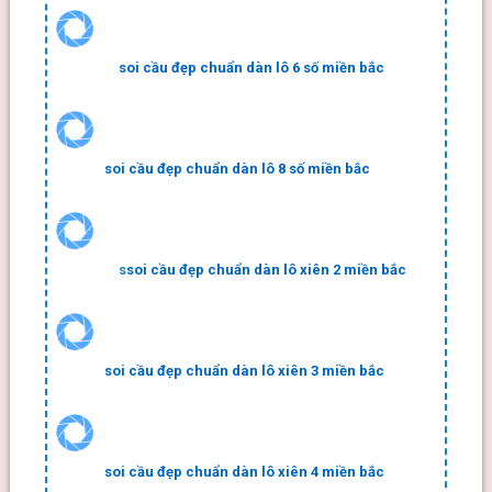
soi cầu đẹp chuẩn dàn lô 6 số miền bắc
soi cầu đẹp chuẩn dàn lô 8 số miền bắc
s
soi cầu đẹp chuẩn dàn lô xiên 2 miền bắc
soi cầu đẹp chuẩn dàn lô xiên 3 miền bắc
soi cầu đẹp chuẩn dàn lô xiên 4 miền bắc