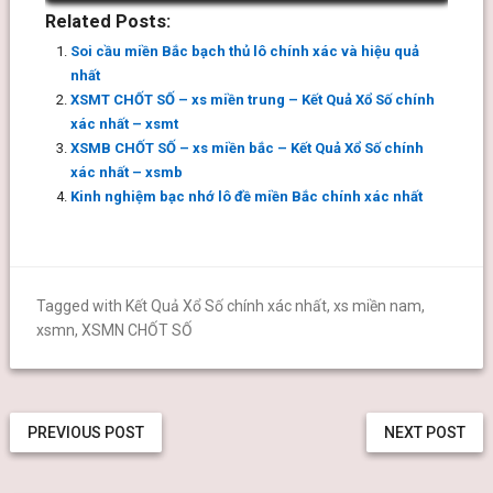
Related Posts:
Soi cầu miền Bắc bạch thủ lô chính xác và hiệu quả
nhất
XSMT CHỐT SỐ – xs miền trung – Kết Quả Xổ Số chính
xác nhất – xsmt
XSMB CHỐT SỐ – xs miền bắc – Kết Quả Xổ Số chính
xác nhất – xsmb
Kinh nghiệm bạc nhớ lô đề miền Bắc chính xác nhất
Tagged with
Kết Quả Xổ Số chính xác nhất
,
xs miền nam
,
xsmn
,
XSMN CHỐT SỐ
PREVIOUS POST
NEXT POST