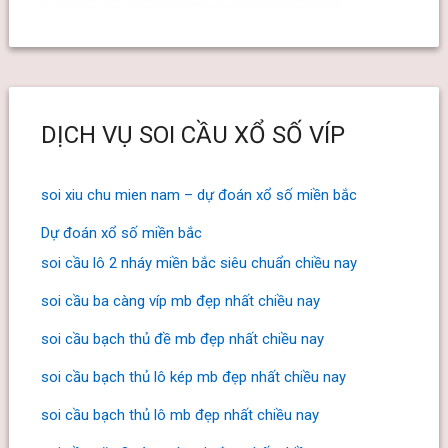
DỊCH VỤ SOI CẦU XỔ SỐ VÍP
soi xiu chu mien nam – dự đoán xổ số miền bắc
Dự đoán xổ số miền bắc
soi cầu lô 2 nháy miền bắc siêu chuẩn chiều nay
soi cầu ba càng víp mb đẹp nhất chiều nay
soi cầu bạch thủ đề mb đẹp nhất chiều nay
soi cầu bạch thủ lô kép mb đẹp nhất chiều nay
soi cầu bạch thủ lô mb đẹp nhất chiều nay