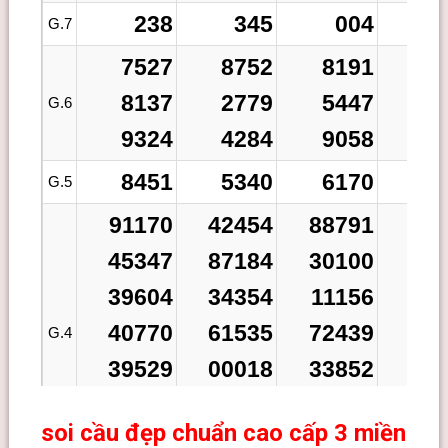
soi cầu đẹp chuẩn cao cấp 3 miền