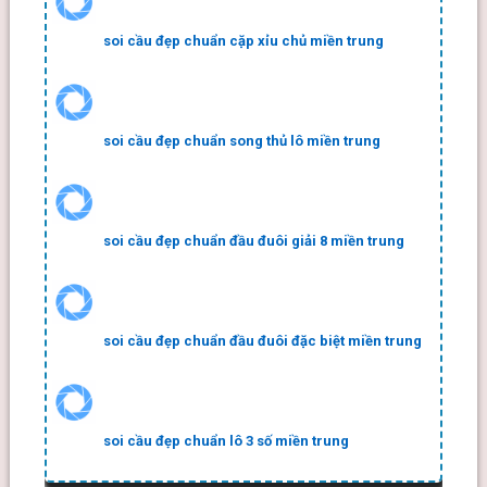
soi cầu đẹp chuẩn cặp xỉu chủ miền trung
soi cầu đẹp chuẩn song thủ lô miền trung
soi cầu đẹp chuẩn đầu đuôi giải 8 miền trung
soi cầu đẹp chuẩn đầu đuôi đặc biệt miền trung
soi cầu đẹp chuẩn lô 3 số miền trung