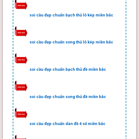
soi cầu đẹp chuẩn bạch thủ lô kép miền bắc
soi cầu đẹp chuẩn song thủ lô kép miền bắc
soi cầu đẹp chuẩn bạch thủ đề miền bắc
soi cầu đẹp chuẩn song thủ đề miền bắc
soi cầu đẹp chuẩn dàn đề 4 số miền bắc