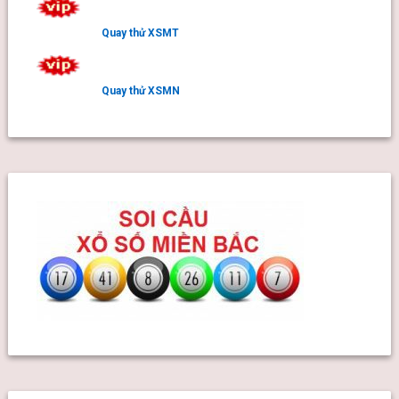
Quay thử XSMT
Quay thử XSMN