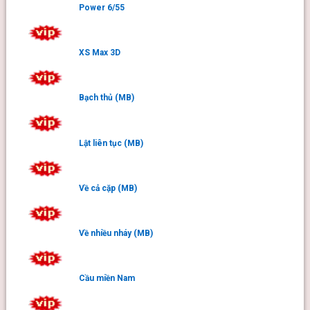
Power 6/55
XS Max 3D
Bạch thủ (MB)
Lật liên tục (MB)
Về cả cặp (MB)
Về nhiều nháy (MB)
Cầu miền Nam