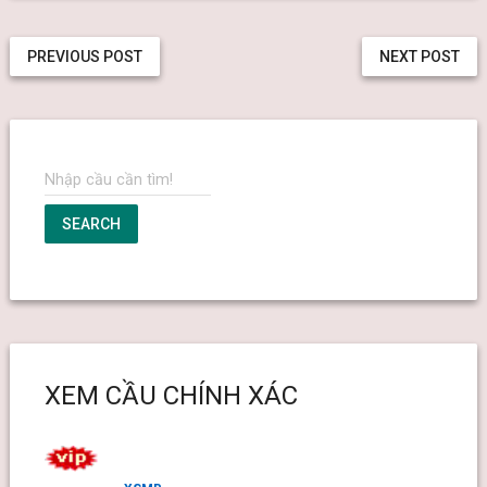
PREVIOUS POST
NEXT POST
SEARCH
XEM CẦU CHÍNH XÁC