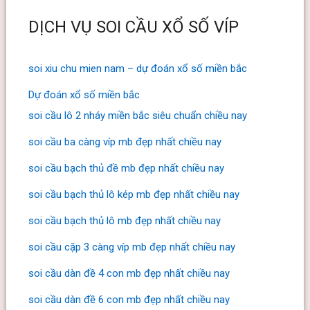
DỊCH VỤ SOI CẦU XỔ SỐ VÍP
soi xiu chu mien nam – dự đoán xổ số miền bắc
Dự đoán xổ số miền bắc
soi cầu lô 2 nháy miền bắc siêu chuẩn chiều nay
soi cầu ba càng víp mb đẹp nhất chiều nay
soi cầu bạch thủ đề mb đẹp nhất chiều nay
soi cầu bạch thủ lô kép mb đẹp nhất chiều nay
soi cầu bạch thủ lô mb đẹp nhất chiều nay
soi cầu cặp 3 càng víp mb đẹp nhất chiều nay
soi cầu dàn đề 4 con mb đẹp nhất chiều nay
soi cầu dàn đề 6 con mb đẹp nhất chiều nay