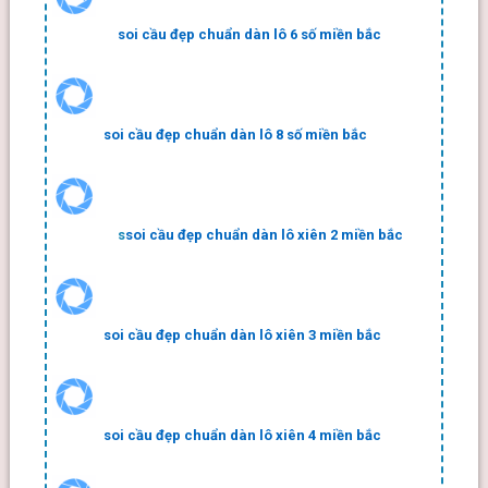
soi cầu đẹp chuẩn dàn lô 6 số miền bắc
soi cầu đẹp chuẩn dàn lô 8 số miền bắc
s
soi cầu đẹp chuẩn dàn lô xiên 2 miền bắc
soi cầu đẹp chuẩn dàn lô xiên 3 miền bắc
soi cầu đẹp chuẩn dàn lô xiên 4 miền bắc