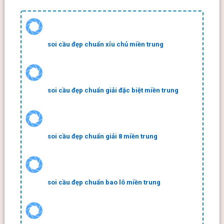
soi cầu đẹp chuẩn xỉu chủ miền trung
soi cầu đẹp chuẩn giải đặc biệt miền trung
soi cầu đẹp chuẩn giải 8 miền trung
soi cầu đẹp chuẩn bao lô miền trung