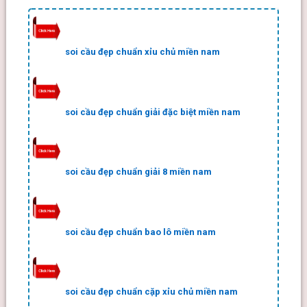
soi cầu đẹp chuẩn xỉu chủ miền nam
soi cầu đẹp chuẩn giải đặc biệt miền nam
soi cầu đẹp chuẩn giải 8 miền nam
soi cầu đẹp chuẩn bao lô miền nam
soi cầu đẹp chuẩn cặp xỉu chủ miền nam