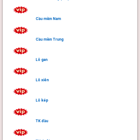
Cầu miền Nam
Cầu miền Trung
Lô gan
Lô xiên
Lô kép
TK đầu