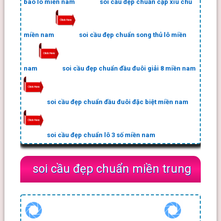
bao lô miền nam
soi cầu đẹp chuẩn cặp xỉu chủ
miền nam
soi cầu đẹp chuẩn song thủ lô miền
nam
soi cầu đẹp chuẩn đầu đuôi giải 8 miền nam
soi cầu đẹp chuẩn đầu đuôi đặc biệt miền nam
soi cầu đẹp chuẩn lô 3 số miền nam
soi cầu đẹp chuẩn miền trung