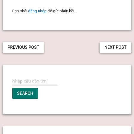
Bạn phải
đăng nhập
để gửi phản hồi.
PREVIOUS POST
NEXT POST
SEARCH