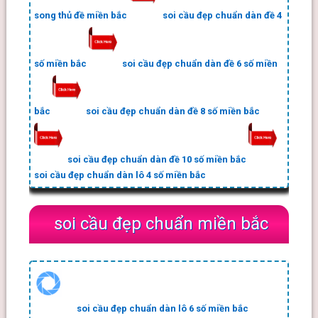
song thủ đề miền bắc
soi cầu đẹp chuẩn dàn đề 4
số miền bắc
soi cầu đẹp chuẩn dàn đề 6 số miền
bắc
soi cầu đẹp chuẩn dàn đề 8 số miền bắc
soi cầu đẹp chuẩn dàn đề 10 số miền bắc
soi cầu đẹp chuẩn dàn lô 4 số miền bắc
soi cầu đẹp chuẩn miền bắc
soi cầu đẹp chuẩn dàn lô 6 số miền bắc