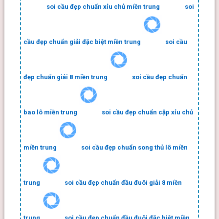
soi cầu đẹp chuẩn xỉu chủ miền trung
soi
cầu đẹp chuẩn giải đặc biệt miền trung
soi cầu
đẹp chuẩn giải 8 miền trung
soi cầu đẹp chuẩn
bao lô miền trung
soi cầu đẹp chuẩn cặp xỉu chủ
miền trung
soi cầu đẹp chuẩn song thủ lô miền
trung
soi cầu đẹp chuẩn đầu đuôi giải 8 miền
trung
soi cầu đẹp chuẩn đầu đuôi đặc biệt miền