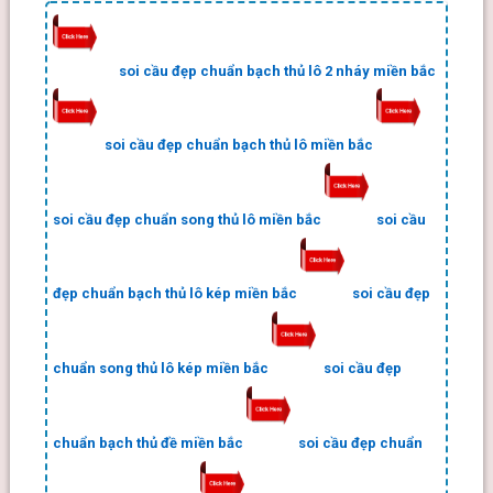
soi cầu đẹp chuẩn bạch thủ lô 2 nháy miền bắc
soi cầu đẹp chuẩn bạch thủ lô miền bắc
soi cầu đẹp chuẩn song thủ lô miền bắc
soi cầu
đẹp chuẩn bạch thủ lô kép miền bắc
soi cầu đẹp
chuẩn song thủ lô kép miền bắc
soi cầu đẹp
chuẩn bạch thủ đề miền bắc
soi cầu đẹp chuẩn