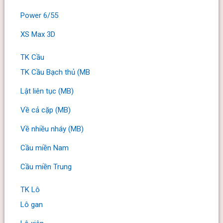
Power 6/55
XS Max 3D
TK Cầu
TK Cầu Bạch thủ (MB
Lật liên tục (MB)
Về cả cặp (MB)
Về nhiều nháy (MB)
Cầu miền Nam
Cầu miền Trung
TK Lô
Lô gan