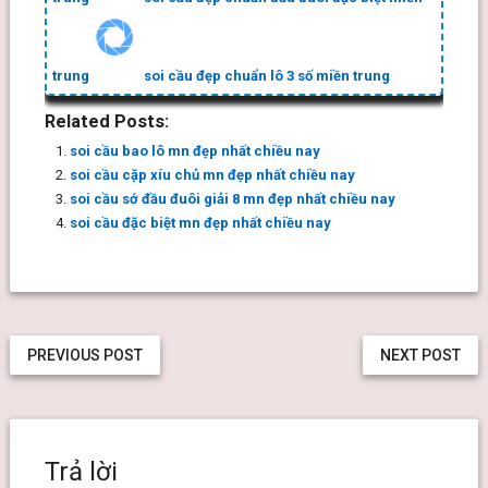
trung
soi cầu đẹp chuẩn lô 3 số miền trung
Related Posts:
soi cầu bao lô mn đẹp nhất chiều nay
soi cầu cặp xíu chủ mn đẹp nhất chiều nay
soi cầu sớ đầu đuôi giải 8 mn đẹp nhất chiều nay
soi cầu đặc biệt mn đẹp nhất chiều nay
PREVIOUS POST
NEXT POST
Trả lời