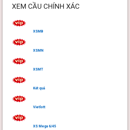
XEM CẦU CHÍNH XÁC
XSMB
XSMN
XSMT
Kết quả
Vietlott
XS Mega 6/45