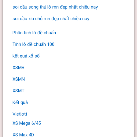
soi cầu song thủ lô mn đẹp nhất chiều nay
soi cầu xíu chủ mn đẹp nhất chiều nay
Phân tích lô đề chuẩn
Tính lô đề chuẩn 100
kết quả xổ số
XSMB
XSMN
XSMT
Kết quả
Vietlott
XS Mega 6/45
XS Max 4D