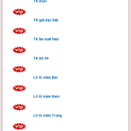
TK đuôi
TK giải đặc biệt
TK lần xuất hiện
TK 00-99
Lô tô miền Bắc
Lô tô miền Nam
Lô tô miền Trung