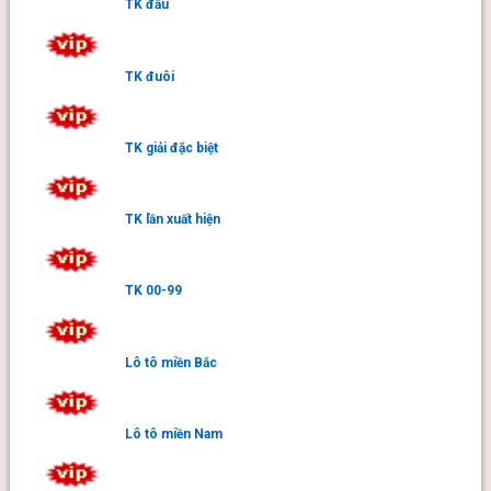
TK đầu
TK đuôi
TK giải đặc biệt
TK lần xuất hiện
TK 00-99
Lô tô miền Bắc
Lô tô miền Nam