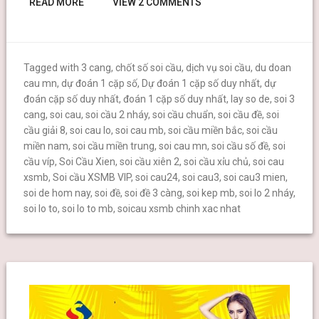
READ MORE
VIEW 2 COMMENTS
Tagged with
3 cang
,
chốt số soi cầu
,
dịch vụ soi cầu
,
du doan
cau mn
,
dự đoán 1 cặp số
,
Dự đoán 1 cặp số duy nhất
,
dự
đoán cặp số duy nhất
,
đoán 1 cặp số duy nhất
,
lay so de
,
soi 3
cang
,
soi cau
,
soi cầu 2 nháy
,
soi cầu chuẩn
,
soi cầu đề
,
soi
cầu giải 8
,
soi cau lo
,
soi cau mb
,
soi cầu miền bắc
,
soi cầu
miền nam
,
soi cầu miền trung
,
soi cau mn
,
soi cầu số đề
,
soi
cầu víp
,
Soi Cầu Xien
,
soi cầu xiên 2
,
soi cầu xỉu chủ
,
soi cau
xsmb
,
Soi cầu XSMB VIP
,
soi cau24
,
soi cau3
,
soi cau3 mien
,
soi de hom nay
,
soi đề
,
soi đề 3 càng
,
soi kep mb
,
soi lo 2 nháy
,
soi lo to
,
soi lo to mb
,
soicau xsmb chinh xac nhat