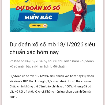
Dự đoán xổ số mb 18/1/2026 siêu
chuẩn xác hôm nay
Posted on
06/05/2026
by
soi xiu chu mien nam - dự đoán
xổ số miền bắc
in
Phân tích lô đề chuẩn
Dự đoán xổ số mb 18/1/2026 siêu chuẩn xác hôm nay Dự đoán
xổ số mb 18/1 Bạn không tự lựa chọn được thì có thể chơi nó.
Chắc chắn không thể đảm bảo chính xác 100%. Nhưng đã có
cầu và kết thì chốt và chơi. Không nên lựa chọn quá nhiều mà
loạn…