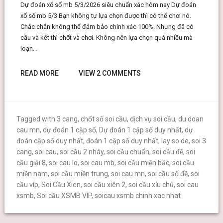
Dự đoán xổ số mb 5/3/2026 siêu chuẩn xác hôm nay Dự đoán
xổ số mb 5/3 Bạn không tự lựa chọn được thì có thể chơi nó.
Chắc chắn không thể đảm bảo chính xác 100%. Nhưng đã có
cầu và kết thì chốt và chơi. Không nên lựa chọn quá nhiều mà
loạn…
READ MORE
VIEW 2 COMMENTS
Tagged with
3 cang
,
chốt số soi cầu
,
dịch vụ soi cầu
,
du doan
cau mn
,
dự đoán 1 cặp số
,
Dự đoán 1 cặp số duy nhất
,
dự
đoán cặp số duy nhất
,
đoán 1 cặp số duy nhất
,
lay so de
,
soi 3
cang
,
soi cau
,
soi cầu 2 nháy
,
soi cầu chuẩn
,
soi cầu đề
,
soi
cầu giải 8
,
soi cau lo
,
soi cau mb
,
soi cầu miền bắc
,
soi cầu
miền nam
,
soi cầu miền trung
,
soi cau mn
,
soi cầu số đề
,
soi
cầu víp
,
Soi Cầu Xien
,
soi cầu xiên 2
,
soi cầu xỉu chủ
,
soi cau
xsmb
,
Soi cầu XSMB VIP
,
soicau xsmb chinh xac nhat