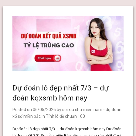
Dự đoán lô đẹp nhất 7/3 – dự
đoán kqxsmb hôm nay
Posted on
06/05/2026
by
soi xiu chu mien nam - dự đoán
xổ số miền bắc
in
Tính lô đề chuẩn 100
Dự đoán lô đẹp nhất 7/3 – dự đoán kqxsmb hôm nay Dự đoán
lô đẹp nhất 7/3. Soi cầu miền Bắc hôm nay chính xác nhất được