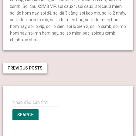
xsmb
,
Soi cầu XSMB VIP
,
soi cau24
,
soi cau3
,
soi cau3 mien
,
soi de hom nay
,
soi đề
,
soi đề 3 càng
,
soi kep mb
,
soi lo 2 nháy
,
soi lo to
,
soi lo to mb
,
soi lo to mien bac
,
soi lo to mien bac
hom nay
,
soi lo vip
,
soi lô xiên
,
soi lo xien 2
,
soi lô xsmb
,
soi mb
hom nay
,
soi mn hom nay
,
soi so mien bac
,
soicau xsmb
chinh xac nhat
PREVIOUS POSTS
SEARCH