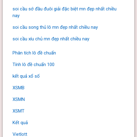
soi cầu sớ đầu đuôi giải đặc biệt mn đẹp nhất chiều
nay
soi cầu song thủ lô mn đẹp nhất chiều nay
soi cầu xíu chủ mn đẹp nhất chiều nay
Phân tích lô đề chuẩn
Tính lô đề chuẩn 100
kết quả xổ số
XSMB
XSMN
XSMT
Kết quả
Vietlott