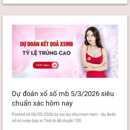
Dự đoán xổ số mb 5/3/2026 siêu
chuẩn xác hôm nay
Posted on
06/05/2026
by
soi xiu chu mien nam - dự đoán
xổ số miền bắc
in
Tính lô đề chuẩn 100