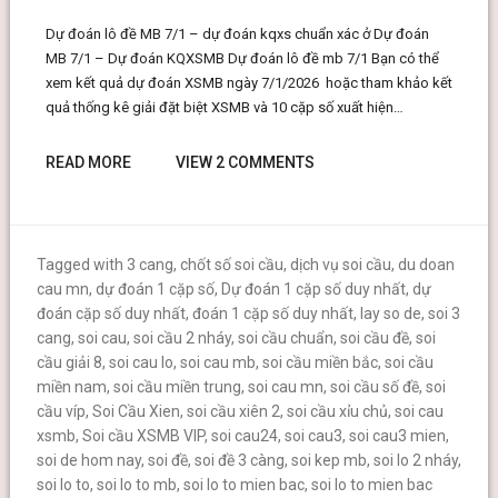
Dự đoán lô đề MB 7/1 – dự đoán kqxs chuẩn xác ở Dự đoán
MB 7/1 – Dự đoán KQXSMB Dự đoán lô đề mb 7/1 Bạn có thể
xem kết quả dự đoán XSMB ngày 7/1/2026 hoặc tham khảo kết
quả thống kê giải đặt biệt XSMB và 10 cặp số xuất hiện…
READ MORE
VIEW 2 COMMENTS
Tagged with
3 cang
,
chốt số soi cầu
,
dịch vụ soi cầu
,
du doan
cau mn
,
dự đoán 1 cặp số
,
Dự đoán 1 cặp số duy nhất
,
dự
đoán cặp số duy nhất
,
đoán 1 cặp số duy nhất
,
lay so de
,
soi 3
cang
,
soi cau
,
soi cầu 2 nháy
,
soi cầu chuẩn
,
soi cầu đề
,
soi
cầu giải 8
,
soi cau lo
,
soi cau mb
,
soi cầu miền bắc
,
soi cầu
miền nam
,
soi cầu miền trung
,
soi cau mn
,
soi cầu số đề
,
soi
cầu víp
,
Soi Cầu Xien
,
soi cầu xiên 2
,
soi cầu xỉu chủ
,
soi cau
xsmb
,
Soi cầu XSMB VIP
,
soi cau24
,
soi cau3
,
soi cau3 mien
,
soi de hom nay
,
soi đề
,
soi đề 3 càng
,
soi kep mb
,
soi lo 2 nháy
,
soi lo to
,
soi lo to mb
,
soi lo to mien bac
,
soi lo to mien bac