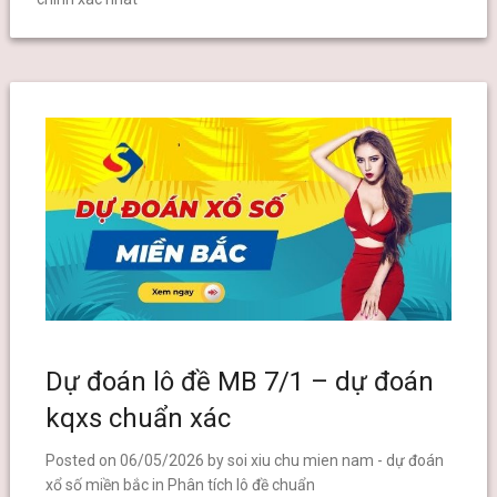
Dự đoán lô đề MB 7/1 – dự đoán
kqxs chuẩn xác
Posted on
06/05/2026
by
soi xiu chu mien nam - dự đoán
xổ số miền bắc
in
Phân tích lô đề chuẩn