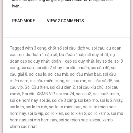
hiện…
READ MORE
VIEW 2 COMMENTS
Tagged with
3 cang
,
chốt số soi cầu
,
dịch vụ soi cầu
,
du doan
cau mn
,
dự đoán 1 cặp số
,
Dự đoán 1 cặp số duy nhất
,
dự
đoán cặp số duy nhất
,
đoán 1 cặp số duy nhất
,
lay so de
,
soi 3
cang
,
soi cau
,
soi cầu 2 nháy
,
soi cầu chuẩn
,
soi cầu đề
,
soi
cầu giải 8
,
soi cau lo
,
soi cau mb
,
soi cầu miền bắc
,
soi cầu
miền nam
,
soi cầu miền trung
,
soi cau mn
,
soi cầu số đề
,
soi
cầu víp
,
Soi Cầu Xien
,
soi cầu xiên 2
,
soi cầu xỉu chủ
,
soi cau
xsmb
,
Soi cầu XSMB VIP
,
soi cau24
,
soi cau3
,
soi cau3 mien
,
soi de hom nay
,
soi đề
,
soi đề 3 càng
,
soi kep mb
,
soi lo 2 nháy
,
soi lo to
,
soi lo to mb
,
soi lo to mien bac
,
soi lo to mien bac
hom nay
,
soi lo vip
,
soi lô xiên
,
soi lo xien 2
,
soi lô xsmb
,
soi mb
hom nay
,
soi mn hom nay
,
soi so mien bac
,
soicau xsmb
chinh xac nhat