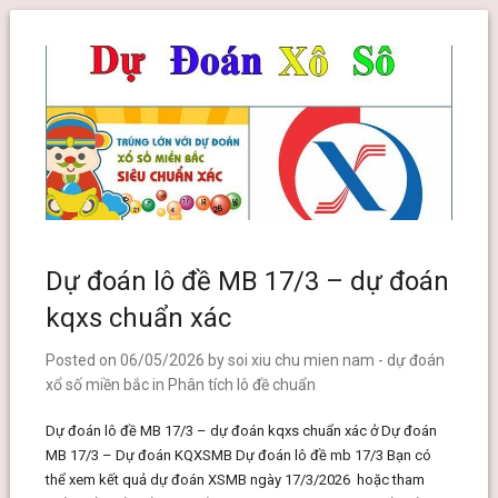
Dự đoán lô đề MB 17/3 – dự đoán
kqxs chuẩn xác
Posted on
06/05/2026
by
soi xiu chu mien nam - dự đoán
xổ số miền bắc
in
Phân tích lô đề chuẩn
Dự đoán lô đề MB 17/3 – dự đoán kqxs chuẩn xác ở Dự đoán
MB 17/3 – Dự đoán KQXSMB Dự đoán lô đề mb 17/3 Bạn có
thể xem kết quả dự đoán XSMB ngày 17/3/2026 hoặc tham