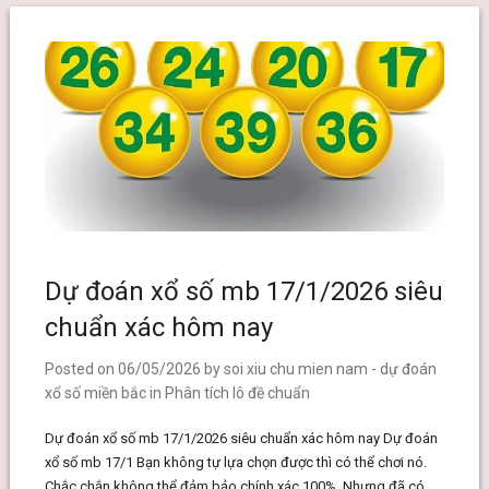
Dự đoán xổ số mb 17/1/2026 siêu
chuẩn xác hôm nay
Posted on
06/05/2026
by
soi xiu chu mien nam - dự đoán
xổ số miền bắc
in
Phân tích lô đề chuẩn
Dự đoán xổ số mb 17/1/2026 siêu chuẩn xác hôm nay Dự đoán
xổ số mb 17/1 Bạn không tự lựa chọn được thì có thể chơi nó.
Chắc chắn không thể đảm bảo chính xác 100%. Nhưng đã có