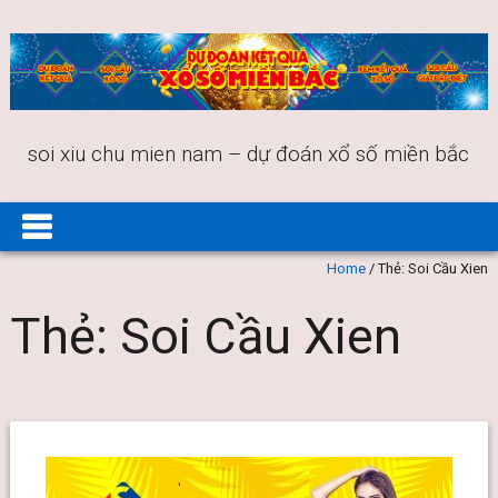
soi xiu chu mien nam – dự đoán xổ số miền bắc
Home
/
Thẻ:
Soi Cầu Xien
Thẻ:
Soi Cầu Xien