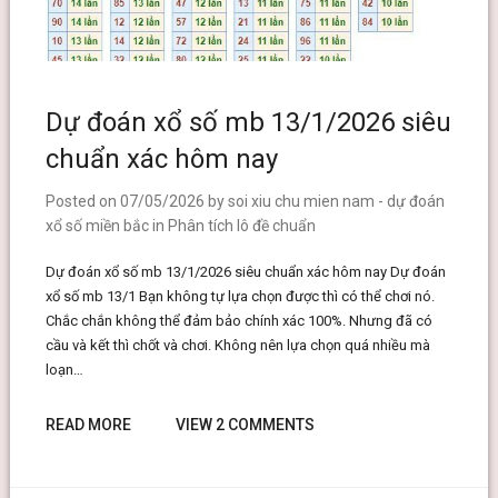
Dự đoán xổ số mb 13/1/2026 siêu
chuẩn xác hôm nay
Posted on
07/05/2026
by
soi xiu chu mien nam - dự đoán
xổ số miền bắc
in
Phân tích lô đề chuẩn
Dự đoán xổ số mb 13/1/2026 siêu chuẩn xác hôm nay Dự đoán
xổ số mb 13/1 Bạn không tự lựa chọn được thì có thể chơi nó.
Chắc chắn không thể đảm bảo chính xác 100%. Nhưng đã có
cầu và kết thì chốt và chơi. Không nên lựa chọn quá nhiều mà
loạn…
READ MORE
VIEW 2 COMMENTS