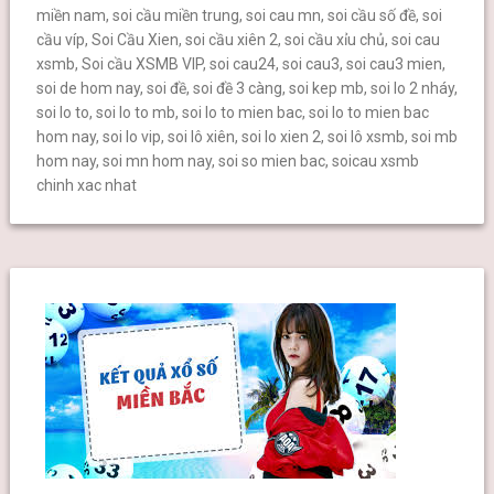
miền nam
,
soi cầu miền trung
,
soi cau mn
,
soi cầu số đề
,
soi
cầu víp
,
Soi Cầu Xien
,
soi cầu xiên 2
,
soi cầu xỉu chủ
,
soi cau
xsmb
,
Soi cầu XSMB VIP
,
soi cau24
,
soi cau3
,
soi cau3 mien
,
soi de hom nay
,
soi đề
,
soi đề 3 càng
,
soi kep mb
,
soi lo 2 nháy
,
soi lo to
,
soi lo to mb
,
soi lo to mien bac
,
soi lo to mien bac
hom nay
,
soi lo vip
,
soi lô xiên
,
soi lo xien 2
,
soi lô xsmb
,
soi mb
hom nay
,
soi mn hom nay
,
soi so mien bac
,
soicau xsmb
chinh xac nhat