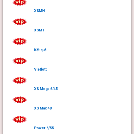
XSMN
XSMT
Kết quả
Vietlott
XS Mega 6/45
XS Max 4D
Power 6/55