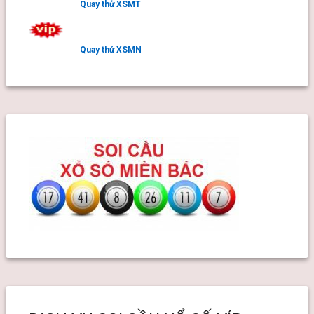
Quay thử XSMT
Quay thử XSMN