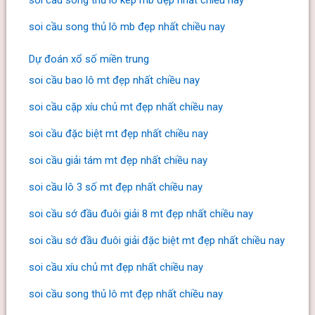
soi cầu song thủ lô mb đẹp nhất chiều nay
Dự đoán xổ số miền trung
soi cầu bao lô mt đẹp nhất chiều nay
soi cầu cặp xíu chủ mt đẹp nhất chiều nay
soi cầu đặc biệt mt đẹp nhất chiều nay
soi cầu giải tám mt đẹp nhất chiều nay
soi cầu lô 3 số mt đẹp nhất chiều nay
soi cầu sớ đầu đuôi giải 8 mt đẹp nhất chiều nay
soi cầu sớ đầu đuôi giải đặc biệt mt đẹp nhất chiều nay
soi cầu xíu chủ mt đẹp nhất chiều nay
soi cầu song thủ lô mt đẹp nhất chiều nay