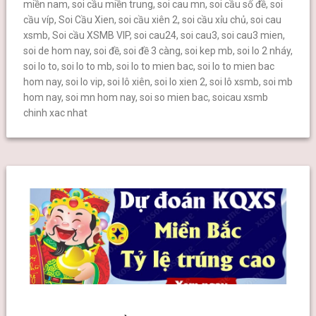
miền nam
,
soi cầu miền trung
,
soi cau mn
,
soi cầu số đề
,
soi
cầu víp
,
Soi Cầu Xien
,
soi cầu xiên 2
,
soi cầu xỉu chủ
,
soi cau
xsmb
,
Soi cầu XSMB VIP
,
soi cau24
,
soi cau3
,
soi cau3 mien
,
soi de hom nay
,
soi đề
,
soi đề 3 càng
,
soi kep mb
,
soi lo 2 nháy
,
soi lo to
,
soi lo to mb
,
soi lo to mien bac
,
soi lo to mien bac
hom nay
,
soi lo vip
,
soi lô xiên
,
soi lo xien 2
,
soi lô xsmb
,
soi mb
hom nay
,
soi mn hom nay
,
soi so mien bac
,
soicau xsmb
chinh xac nhat