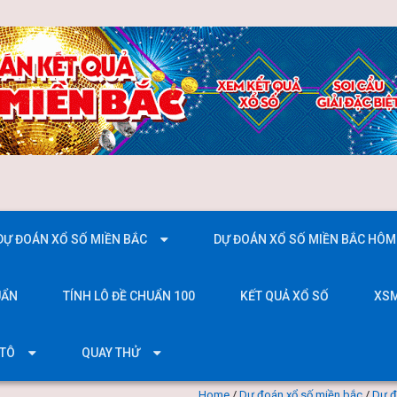
DỰ ĐOÁN XỔ SỐ MIỀN BẮC
DỰ ĐOÁN XỔ SỐ MIỀN BẮC HÔM
ẨN
TÍNH LÔ ĐỀ CHUẨN 100
KẾT QUẢ XỔ SỐ
XS
 TÔ
QUAY THỬ
Home
/
Dự đoán xổ số miền bắc
/
Dự đ