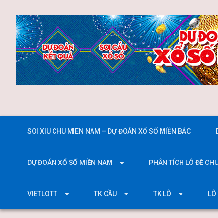
SOI XIU CHU MIEN NAM – DỰ ĐOÁN XỔ SỐ MIỀN BẮC
DỰ ĐOÁN XỔ SỐ MIỀN NAM
PHÂN TÍCH LÔ ĐỀ CHU
VIETLOTT
TK CẦU
TK LÔ
LÔ