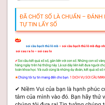
ĐÃ CHỐT SỐ LÀ CHUẨN – ĐÁNH 
TỰ TIN LẤY SỐ
soi cầu bạch thủ lô mb
– soi cầu bạch thủ lô mb đẹp n
soi cau ra lo – soi cau lo
✔
Soi cầu kết quả xổ số, gắn liến với con số. Những con số và
hàng ngày trên hệ thống này. Là sợi dây liên kết đưa người chơ
toán khoa học. Và cuối cùng là những dự đoán, kết quả xổ số
★
Chúng tôi tự tin mang đến cho bạn.
1 DỊCH VỤ SOI CẦU MA
✔ Niềm Vui của bạn là hạnh phúc củ
tâm của mình vào đó. Bạn hãy thử v
chúng tôi đưa ra! Tin tưởng chúng 