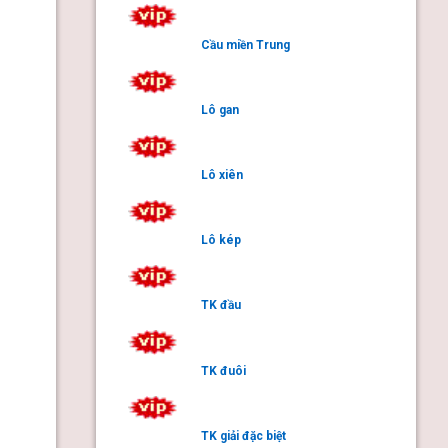
Cầu miền Trung
Lô gan
Lô xiên
Lô kép
TK đầu
TK đuôi
TK giải đặc biệt