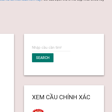
SEARCH
XEM CẦU CHÍNH XÁC