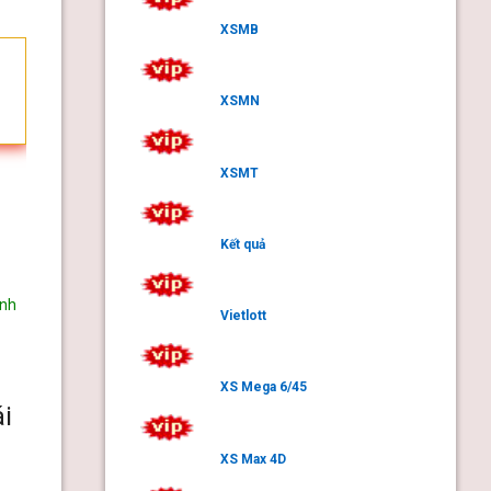
XSMB
XSMN
XSMT
Kết quả
ính
Vietlott
XS Mega 6/45
i
XS Max 4D