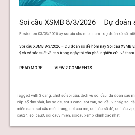
Soi cầu XSMB 8/3/2026 – Dự đoán 
Posted on
03/03/2026
by
soi xiu chu mien nam - dự đoán xổ số mi
Soi cầu XSMB 8/3/2026 – Dự đoán số đề hôm nay Soi cầu XSMB 8/3 
ý và có xác suất về cao trong ngày thì cần phải nghiên cứu và th
READ MORE
VIEW 2 COMMENTS
Tagged with
3 cang
,
chốt số soi cầu
,
dịch vụ soi cầu
,
du doan cau m
cặp số duy nhất
,
lay so de
,
soi 3 cang
,
soi cau
,
soi cầu 2 nháy
,
soi c
miền nam
,
soi cầu miền trung
,
soi cau mn
,
soi cầu số đề
,
soi cầu víp
cau24
,
soi cau3
,
soi cau3 mien
,
soicau xsmb chinh xac nhat