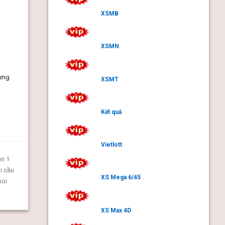
XSMB
XSMN
 ưng
XSMT
Kết quả
Vietlott
n 1
i cầu
XS Mega 6/45
soi
XS Max 4D