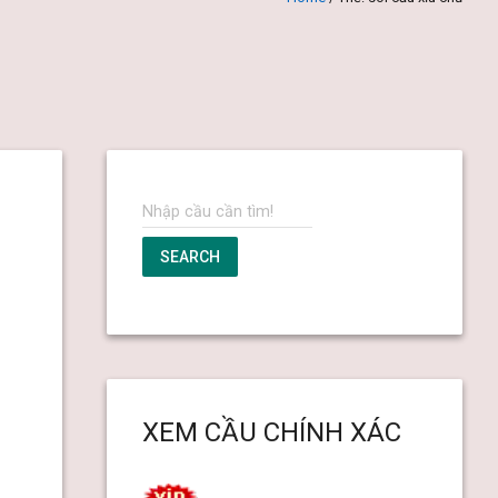
SEARCH
XEM CẦU CHÍNH XÁC