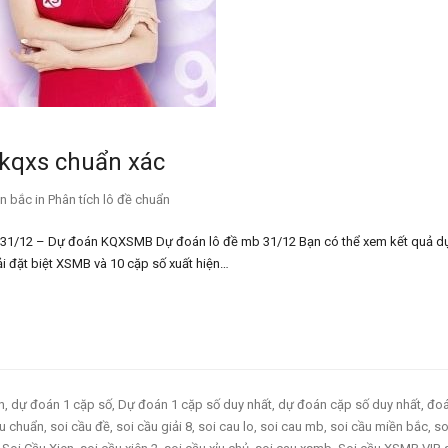
 kqxs chuẩn xác
ền bắc
in
Phân tích lô đề chuẩn
 31/12 – Dự đoán KQXSMB Dự đoán lô đề mb 31/12 Bạn có thể xem kết quả d
 đặt biệt XSMB và 10 cặp số xuất hiện…
n
,
dự đoán 1 cặp số
,
Dự đoán 1 cặp số duy nhất
,
dự đoán cặp số duy nhất
,
đoá
ầu chuẩn
,
soi cầu đề
,
soi cầu giải 8
,
soi cau lo
,
soi cau mb
,
soi cầu miền bắc
,
so