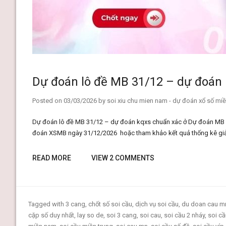
Dự đoán lô đề MB 31/12 – dự đoán
Posted on
03/03/2026
by
soi xiu chu mien nam - dự đoán xổ số mi
Dự đoán lô đề MB 31/12 – dự đoán kqxs chuẩn xác ở Dự đoán MB
đoán XSMB ngày 31/12/2026 hoặc tham khảo kết quả thống kê giải
READ MORE
VIEW 2 COMMENTS
Tagged with
3 cang
,
chốt số soi cầu
,
dịch vụ soi cầu
,
du doan cau m
cặp số duy nhất
,
lay so de
,
soi 3 cang
,
soi cau
,
soi cầu 2 nháy
,
soi c