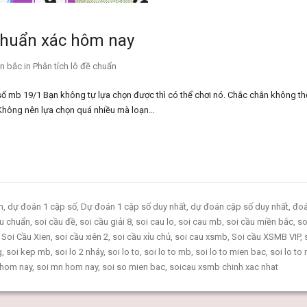
chuẩn xác hôm nay
ền bắc
in
Phân tích lô đề chuẩn
 mb 19/1 Bạn không tự lựa chọn được thì có thể chơi nó. Chắc chắn không th
 Không nên lựa chọn quá nhiều mà loạn…
n
,
dự đoán 1 cặp số
,
Dự đoán 1 cặp số duy nhất
,
dự đoán cặp số duy nhất
,
đoá
ầu chuẩn
,
soi cầu đề
,
soi cầu giải 8
,
soi cau lo
,
soi cau mb
,
soi cầu miền bắc
,
so
,
Soi Cầu Xien
,
soi cầu xiên 2
,
soi cầu xỉu chủ
,
soi cau xsmb
,
Soi cầu XSMB VIP
,
g
,
soi kep mb
,
soi lo 2 nháy
,
soi lo to
,
soi lo to mb
,
soi lo to mien bac
,
soi lo to
 hom nay
,
soi mn hom nay
,
soi so mien bac
,
soicau xsmb chinh xac nhat